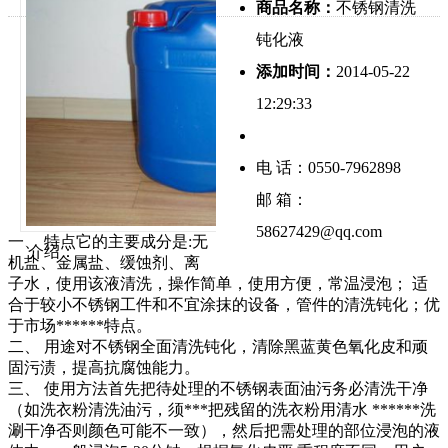
商品名称：
不锈钢清洗
钝化液
添加时间：
2014-05-22
12:29:33
电 话：0550-7962898
邮 箱：
58627429@qq.com
一、 特点它的主要成分是:无
介绍：
机盐、金属盐、缓蚀剂、离
子水，使用该液清洗，操作简单，使用方便，常温浸泡； 适
合于较小不锈钢工件和不宜涂抹的设备，管件的清洗钝化；优
于市场******特点。
二、 用途对不锈钢全面清洗钝化，清除黑蓝黄色氧化皮和顽
固污渍，提高抗腐蚀能力。
三、 使用方法首先把待处理的不锈钢表面油污务必清洗干净
（如洗衣粉清洗油污，须***把残留的洗衣粉用清水 ******洗
涮干净否则颜色可能不一致），然后把需处理的部位浸泡的液