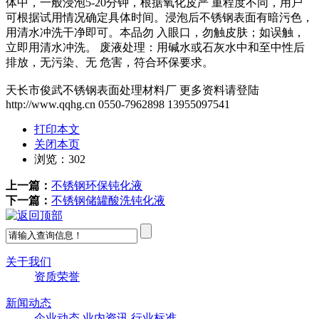
体中，一般浸泡5-20分钟，根据氧化皮严 重程度不同，用户
可根据试用情况确定具体时间。浸泡后不锈钢表面有暗污色，
用清水冲洗干净即可。本品勿 入眼口，勿触皮肤；如误触，
立即用清水冲洗。 废液处理：用碱水或石灰水中和至中性后
排放，无污染、无 危害，符合环保要求。
天长市俊武不锈钢表面处理材料厂 更多资料请登陆
http://www.qqhg.cn 0550-7962898 13955097541
打印本文
关闭本页
浏览：
302
上一篇：
不锈钢环保钝化液
下一篇：
不锈钢储罐酸洗钝化液
关于我们
资质荣誉
新闻动态
企业动态
业内资讯
行业标准