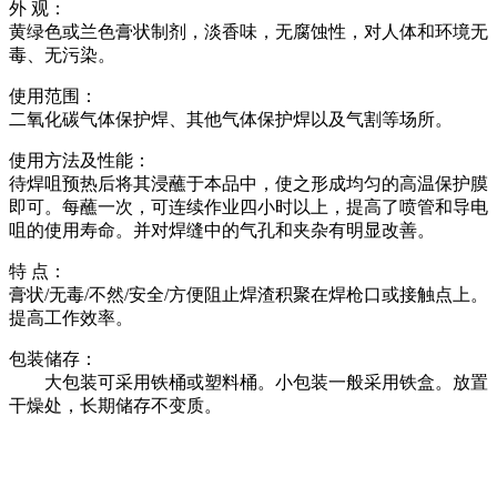
外 观：
黄绿色或兰色膏状制剂，淡香味，无腐蚀性，对人体和环境无
毒、无污染。
使用范围：
二氧化碳气体保护焊、其他气体保护焊以及气割等场所。
使用方法及性能：
待焊咀预热后将其浸蘸于本品中，使之形成均匀的高温保护膜
即可。每蘸一次，可连续作业四小时以上，提高了喷管和导电
咀的使用寿命。并对焊缝中的气孔和夹杂有明显改善。
特 点：
膏状/无毒/不然/安全/方便阻止焊渣积聚在焊枪口或接触点上。
提高工作效率。
包装储存：
大包装可采用铁桶或塑料桶。小包装一般采用铁盒。放置
干燥处，长期储存不变质。