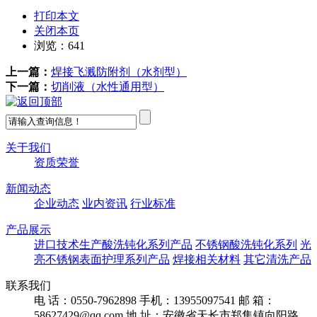
打印本文
关闭本页
浏览：
641
上一篇：
焊接飞溅防附剂（水剂型）
下一篇：
切削液（水性通用型）
关于我们
资质荣誉
新闻动态
企业动态
业内资讯
行业标准
产品展示
进口技术生产酸洗钝化系列产品
不锈钢酸洗钝化系列
光
亮不锈钢表面护理系列产品
焊接相关材料
其它清洗产品
联系我们
电 话：0550-7962898
手机：13955097541
邮 箱：
58627429@qq.com
地 址：安徽省天长市郑集镇向阳路