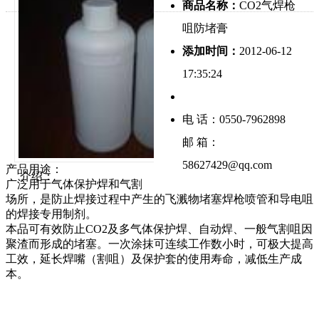
商品名称：
CO2气焊枪
咀防堵膏
添加时间：
2012-06-12
17:35:24
电 话：0550-7962898
邮 箱：
58627429@qq.com
产品用途：
介绍：
广泛用于气体保护焊和气割
场所，是防止焊接过程中产生的飞溅物堵塞焊枪喷管和导电咀
的焊接专用制剂。
本品可有效防止CO2及多气体保护焊、自动焊、一般气割咀因
聚渣而形成的堵塞。一次涂抹可连续工作数小时，可极大提高
工效，延长焊嘴（割咀）及保护套的使用寿命，减低生产成
本。